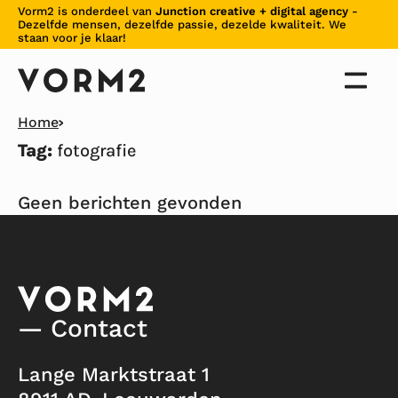
Skiplinks
Vorm2 is onderdeel van
Junction creative + digital agency
-
Dezelfde mensen, dezelfde passie, dezelde kwaliteit. We
staan voor je klaar!
Home
Tag:
fotografie
Geen berichten gevonden
— Contact
Lange Marktstraat 1