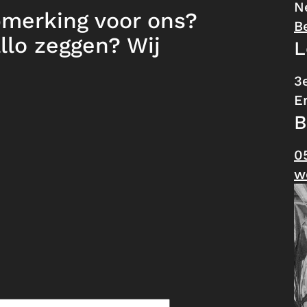
N
pmerking voor ons?
B
llo zeggen? Wij
L
3
Er
B
0
w