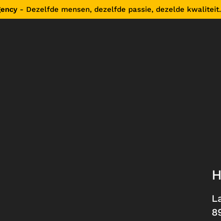
gency
- Dezelfde mensen, dezelfde passie, dezelde kwaliteit.
L
8