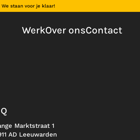
 We staan voor je klaar!
Werk
Over ons
Contact
HQ
ange Marktstraat 1
911 AD Leeuwarden