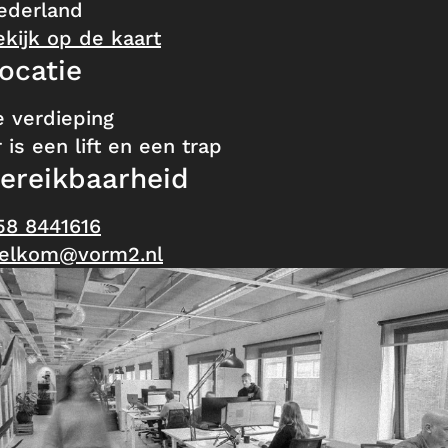
ederland
ekijk op de kaart
ocatie
e verdieping
 is een lift en een trap
ereikbaarheid
58 8441616
elkom@vorm2.nl