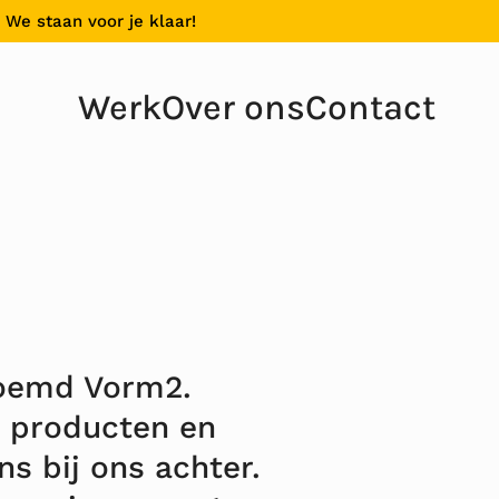
 We staan voor je klaar!
Werk
Over ons
Contact
noemd Vorm2.
e producten en
ns bij ons achter.