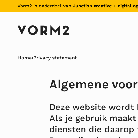
Skiplinks
Vorm2 is onderdeel van
Junction creative + digital a
Home
Privacy statement
Algemene voor
Deze website wordt 
Als je gebruik maak
diensten die daarop t