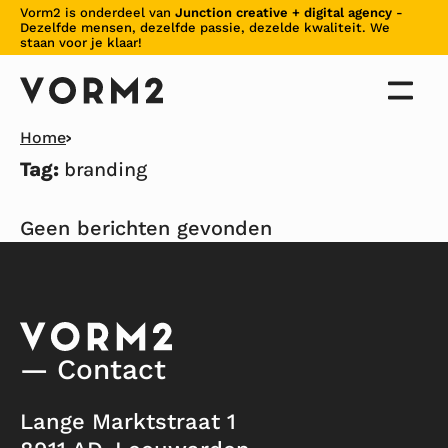
Skiplinks
Vorm2 is onderdeel van
Junction creative + digital agency
-
Dezelfde mensen, dezelfde passie, dezelde kwaliteit. We
staan voor je klaar!
Home
Tag:
branding
Geen berichten gevonden
— Contact
Lange Marktstraat 1