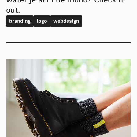
water je al in de mond? Check it
out.
branding
logo
webdesign
Lees
meer
over
SOXS.co
Webshop