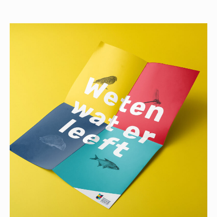
Lees
meer
over
Natuurmuseum
Fryslân