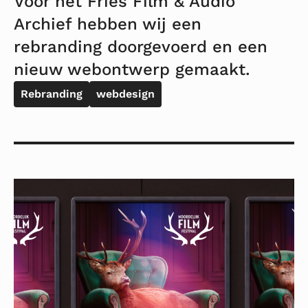
Voor het Fries Film & Audio
Archief hebben wij een
rebranding doorgevoerd en een
nieuw webontwerp gemaakt.
Rebranding
webdesign
Lees
meer
over
Noordelijk
Filmfestival
2023