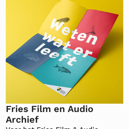
over
Fries
Film
en
Audio
Archief
Fries Film en Audio
Archief